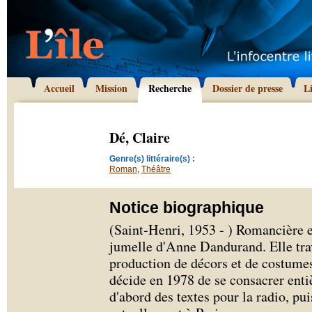
Accueil
Mission
Recherche
Dossier de presse
L
Dé, Claire
Genre(s) littéraire(s) :
Roman
,
Théâtre
Notice biographique
(Saint-Henri, 1953 - ) Romancière et
jumelle d'Anne Dandurand. Elle trav
production de décors et de costumes
décide en 1978 de se consacrer entiè
d'abord des textes pour la radio, pui