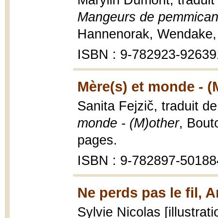
Marylin Dumont, traduit 
Mangeurs de pemmican
Hannenorak, Wendake, 
ISBN : 9-782923-92639
Mère(s) et monde - (
Sanita Fejzič, traduit de
monde - (M)other
, Bout
pages.
ISBN : 9-782897-50188
Ne perds pas le fil, A
Sylvie Nicolas [illustr