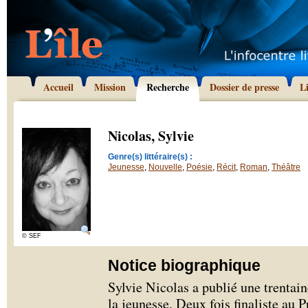
Accueil
Mission
Recherche
Dossier de presse
L
Nicolas, Sylvie
Genre(s) littéraire(s) :
Jeunesse
,
Nouvelle
,
Poésie
,
Récit
,
Roman
,
Théâtre
© SEF
Notice biographique
Sylvie Nicolas a publié une trentain
la jeunesse. Deux fois finaliste au