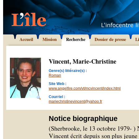
Accueil
Mission
Recherche
Dossier de presse
L
Vincent, Marie-Christine
Genre(s) littéraire(s) :
Roman
Site Web :
www.angelfire.com/vt/mcvincent/index.html
Courriel :
mariechristinevincent@yahoo.fr
Notice biographique
(Sherbrooke, le 13 octobre 1979- )
Vincent écrit depuis son plus jeune