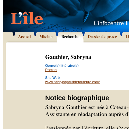
Accueil
Mission
Recherche
Dossier de presse
L
Gauthier, Sabryna
Genre(s) littéraire(s) :
Roman
Site Web :
www.sabrynagauthierauteure.com/
Notice biographique
Sabryna Gauthier est née à Coteau-
Assistante en réadaptation auprès d
Passionnée par l’écriture, elle s’y 