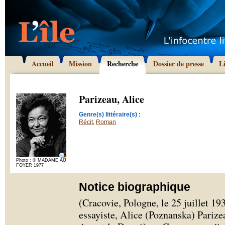
Accueil
Mission
Recherche
Dossier de presse
L
Parizeau, Alice
Genre(s) littéraire(s) :
Récit
,
Roman
Photo : © MADAME AU
FOYER 1977
Notice biographique
(Cracovie, Pologne, le 25 juillet 193
essayiste, Alice (Poznanska) Parizea