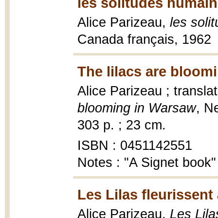
les solitudes humain
Alice Parizeau,
les sol
Canada français, 1962
The lilacs are bloom
Alice Parizeau ; transla
blooming in Warsaw
, N
303 p. ; 23 cm.
ISBN : 0451142551
Notes : "A Signet book"
Les Lilas fleurissent
Alice Parizeau,
Les Lila