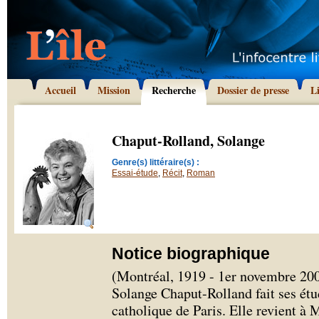
Accueil
Mission
Recherche
Dossier de presse
L
Chaput-Rolland, Solange
Genre(s) littéraire(s) :
Essai-étude
,
Récit
,
Roman
Notice biographique
(Montréal, 1919 - 1er novembre 200
Solange Chaput-Rolland fait ses étud
catholique de Paris. Elle revient à 