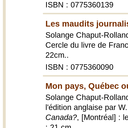
ISBN : 0775360139
Les maudits journali
Solange Chaput-Rollan
Cercle du livre de Fran
22cm..
ISBN : 0775360090
Mon pays, Québec ou
Solange Chaput-Rolland
l'édition anglaise par W
Canada?
, [Montréal] : 
; 21 cm.