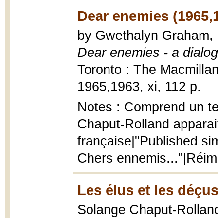
Dear enemies (1965,
by Gwethalyn Graham, [
Dear enemies - a dialo
Toronto : The Macmilla
1965,1963, xi, 112 p.
Notes : Comprend un te
Chaput-Rolland apparait
française|"Published si
Chers ennemis..."|Réim
Les élus et les déçus
Solange Chaput-Rollan