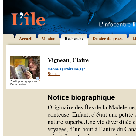
Accueil
Mission
Recherche
Dossier de presse
L
Vigneau, Claire
Genre(s) littéraire(s) :
Roman
Crédit photographique :
Mario Boutin
Notice biographique
Originaire des Îles de la Madeleine,
conteuse. Enfant, c’était une petite
nature superbe.Une vie diversifiée 
voyages, d’un bout à l’autre du Can