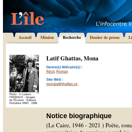
Accueil
Mission
Recherche
Dossier de presse
L
Latif Ghattas, Mona
Genre(s) littéraire(s) :
Récit
,
Roman
Site Web :
monalatifghattas.ca
Photo : © Ludovic
FREMAUX - Visages
de l'Écriture - Éditions
Hurtubise HMH - 1998
Notice biographique
(Le Caire, 1946 - 2021 ) Poète, roma