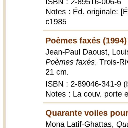
ISBN : 2-89516-006-6
Notes : Éd. originale: 
c1985
Poèmes faxés (1994)
Jean-Paul Daoust, Loui
Poèmes faxés
, Trois-Ri
21 cm.
ISBN : 2-89046-341-9 (b
Notes : La couv. porte 
Quarante voiles pour
Mona Latif-Ghattas,
Qua