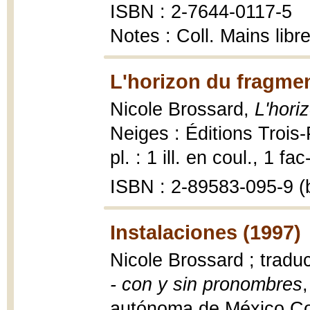
ISBN : 2-7644-0117-5
Notes : Coll. Mains libr
L'horizon du fragmen
Nicole Brossard,
L'hori
Neiges : Éditions Trois-P
pl. : 1 ill. en coul., 1 fa
ISBN : 2-89583-095-9 (b
Instalaciones (1997)
Nicole Brossard ; trad
- con y sin pronombres
autónoma de México Coor