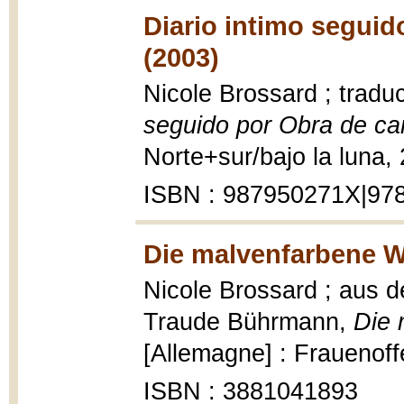
Diario intimo seguid
(2003)
Nicole Brossard ; tradu
seguido por Obra de ca
Norte+sur/bajo la luna,
ISBN : 987950271X|97
Die malvenfarbene W
Nicole Brossard ; aus 
Traude Bührmann,
Die 
[Allemagne] : Frauenoffe
ISBN : 3881041893