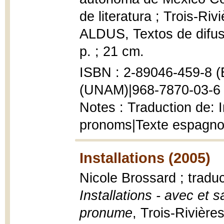
de literatura ; Trois-Riv
ALDUS, Textos de difusi
p. ; 21 cm.
ISBN : 2-89046-459-8 (É
(UNAM)|968-7870-03-6
Notes : Traduction de: I
pronoms|Texte espagnol
Installations (2005)
Nicole Brossard ; tradu
Installations - avec et s
pronume
, Trois-Rivière