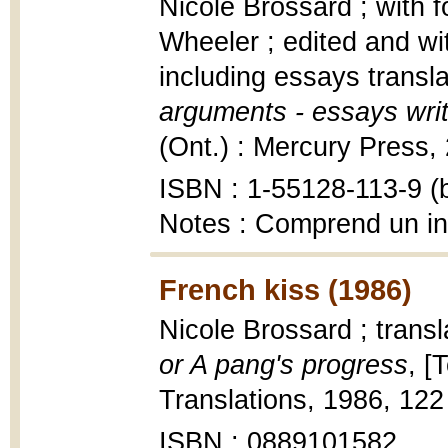
Nicole Brossard ; with 
Wheeler ; edited and wi
including essays transla
arguments - essays writ
(Ont.) : Mercury Press, 2
ISBN : 1-55128-113-9 (b
Notes : Comprend un i
French kiss (1986)
Nicole Brossard ; transl
or A pang's progress
, [
Translations, 1986, 122
ISBN : 0889101582