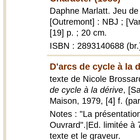
Daphne Marlatt. Jeu de 
[Outremont] : NBJ ; [Va
[19] p. ; 20 cm.
ISBN : 2893140688 (br.
D'arcs de cycle à la 
texte de Nicole Brossar
de cycle à la dérive
, [S
Maison, 1979, [4] f. (part
Notes : "La présentatio
Ouvrard".|Ed. limitée à 
texte et le graveur.