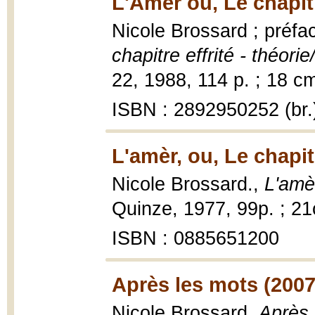
L'Amèr ou, Le chapitr
Nicole Brossard ; préf
chapitre effrité - théorie/
22, 1988, 114 p. ; 18 c
ISBN : 2892950252 (br.
L'amèr, ou, Le chapitr
Nicole Brossard.,
L'amèr
Quinze, 1977, 99p. ; 2
ISBN : 0885651200
Après les mots (2007
Nicole Brossard,
Après 