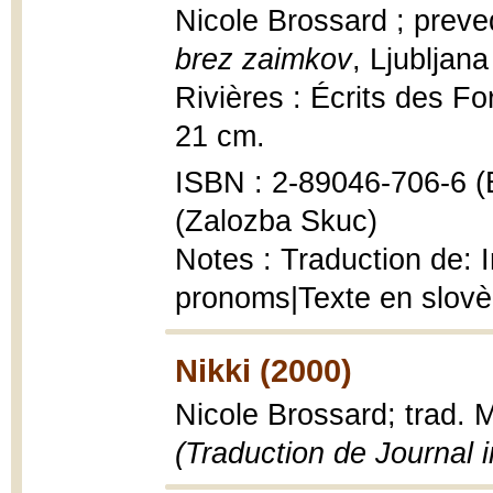
Nicole Brossard ; prev
brez zaimkov
, Ljubljana
Rivières : Écrits des F
21 cm.
ISBN : 2-89046-706-6 (É
(Zalozba Skuc)
Notes : Traduction de: I
pronoms|Texte en slov
Nikki (2000)
Nicole Brossard; trad. 
(Traduction de Journal i