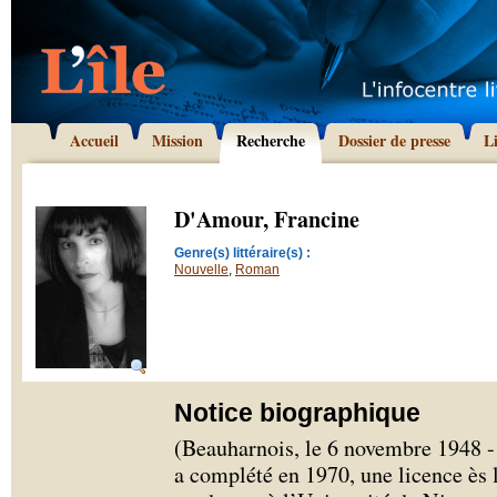
Accueil
Mission
Recherche
Dossier de presse
L
D'Amour, Francine
Genre(s) littéraire(s) :
Nouvelle
,
Roman
Notice biographique
(Beauharnois, le 6 novembre 1948 
a complété en 1970, une licence ès le