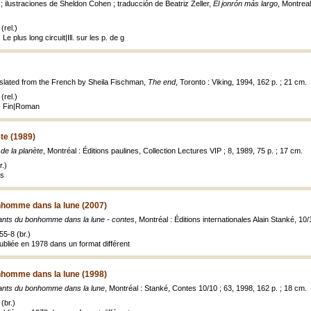
; ilustraciones de Sheldon Cohen ; traducción de Beatriz Zeller,
El jonrón más largo
, Montreal
(rel.)
Le plus long circuit|Ill. sur les p. de g
nslated from the French by Sheila Fischman,
The end
, Toronto : Viking, 1994, 162 p. ; 21 cm.
(rel.)
e: Fin|Roman
ète (1989)
de la planète
, Montréal : Éditions paulines, Collection Lectures VIP ; 8, 1989, 75 p. ; 17 cm.
.)
es
nhomme dans la lune (2007)
ants du bonhomme dans la lune - contes
, Montréal : Éditions internationales Alain Stanké, 10
5-8 (br.)
publiée en 1978 dans un format différent
nhomme dans la lune (1998)
ants du bonhomme dans la lune
, Montréal : Stanké, Contes 10/10 ; 63, 1998, 162 p. ; 18 cm.
(br.)