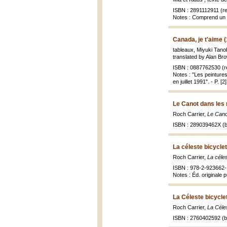
ISBN : 2891112911 (re
Notes : Comprend un 
Canada, je t'aime 
tableaux, Miyuki Tanob
translated by Alan Br
ISBN : 0887762530 (re
Notes : "Les peinture
en juillet 1991". - P. [
Le Canot dans les
Roch Carrier,
Le Cano
ISBN : 289039462X (b
La céleste bicyclet
Roch Carrier,
La céles
ISBN : 978-2-923662-
Notes : Éd. originale 
La Céleste bicycle
Roch Carrier,
La Céles
ISBN : 2760402592 (br