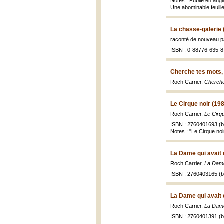
Notes : Publié en ang
Une abominable feuille
La chasse-galerie 
raconté de nouveau pa
ISBN : 0-88776-635-8 
Cherche tes mots,
Roch Carrier,
Cherche
Le Cirque noir (19
Roch Carrier,
Le Cirqu
ISBN : 2760401693 (br
Notes : "Le Cirque noi
La Dame qui avait 
Roch Carrier,
La Dame
ISBN : 2760403165 (br
La Dame qui avait 
Roch Carrier,
La Dame
ISBN : 2760401391 (br