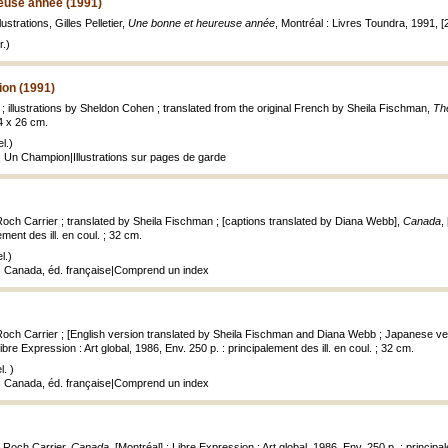
euse année (1991)
lustrations, Gilles Pelletier,
Une bonne et heureuse année
, Montréal : Livres Toundra, 1991, [28
.)
on (1991)
; illustrations by Sheldon Cohen ; translated from the original French by Sheila Fischman,
Th
 24 x 26 cm.
l.)
: Un Champion|Illustrations sur pages de garde
Roch Carrier ; translated by Sheila Fischman ; [captions translated by Diana Webb],
Canada
,
ement des ill. en coul. ; 32 cm.
l.)
e: Canada, éd. française|Comprend un index
 Roch Carrier ; [English version translated by Sheila Fischman and Diana Webb ; Japanese ve
Libre Expression : Art global, 1986, Env. 250 p. : principalement des ill. en coul. ; 32 cm.
. )
e: Canada, éd. française|Comprend un index
e Roch Carrier,
Canada
, [Montréal] : Libre Expression : Art global, 1986, Env. 250 p. : principal