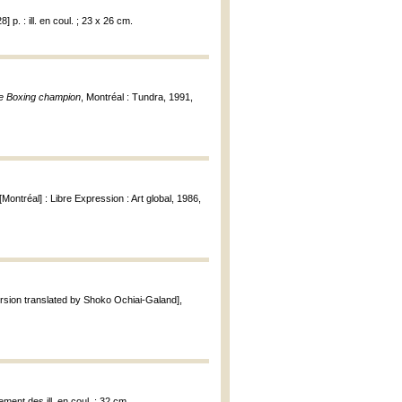
] p. : ill. en coul. ; 23 x 26 cm.
e Boxing champion
, Montréal : Tundra, 1991,
 [Montréal] : Libre Expression : Art global, 1986,
rsion translated by Shoko Ochiai-Galand],
ement des ill. en coul. ; 32 cm.