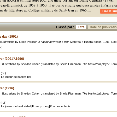
nu un doctorat en littérature pour une thèse portant sur Blaise Cendrars (1978).
veau-Brunswick de 1958 à 1960, il séjourne ensuite quelques années à Paris ava
ur de littérature au Collège militaire de Saint-Jean en 1965.
...
Lire la sui
Classé par :
Titre
Date de publicatio
s day (1991)
llustrations by Gilles Pelletier,
A happy new year's day
, Montreal : Tundra Books, 1991, [28] p.
.)
yer (2001?,1996)
; illustrations by Sheldon Cohen ; translated by Sheila Fischman,
The basketball player
, Toro
(br.)
 Le joueur de basket-ball
yer (1996)
; illustrations by Sheldon Cohen ; translated by Sheila Fischman,
The basketball player
, Toro
(rel.)
 Le joueur de basket-ball|Ill. sur p. de g|Pour les enfants