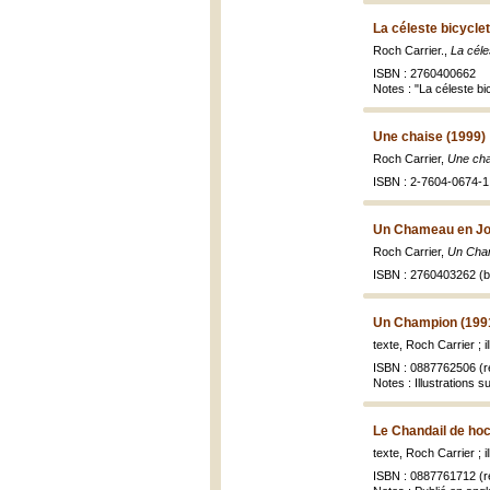
La céleste bicyclet
Roch Carrier.,
La céle
ISBN : 2760400662
Notes : "La céleste bi
Une chaise (1999)
Roch Carrier,
Une cha
ISBN : 2-7604-0674-1
Un Chameau en Jo
Roch Carrier,
Un Cham
ISBN : 2760403262 (br
Un Champion (199
texte, Roch Carrier ; 
ISBN : 0887762506 (re
Notes : Illustrations 
Le Chandail de ho
texte, Roch Carrier ; 
ISBN : 0887761712 (re