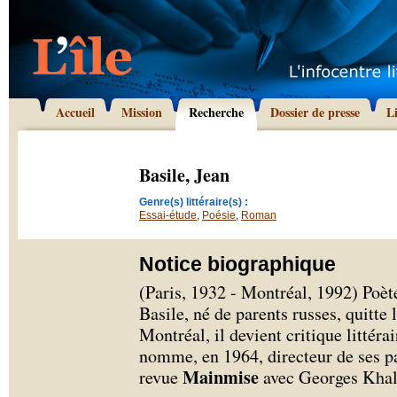
Accueil
Mission
Recherche
Dossier de presse
L
Basile, Jean
Genre(s) littéraire(s) :
Essai-étude
,
Poésie
,
Roman
Notice biographique
(Paris, 1932 - Montréal, 1992) Poète
Basile, né de parents russes, quitte 
Montréal, il devient critique littéra
nomme, en 1964, directeur de ses pag
Mainmise
revue
avec Georges Khal 