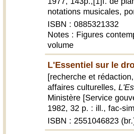
1977, 143p.,[1]f. de planc
notations musicales, por
ISBN : 0885321332
Notes : Figures contemp
volume
L'Essentiel sur le dro
[recherche et rédaction,
affaires culturelles,
L'Es
Ministère [Service gouve
1982, 32 p. : ill., fac-si
ISBN : 2551046823 (br.