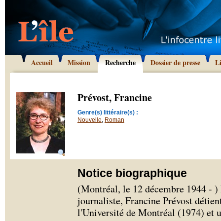
Accueil
Mission
Recherche
Dossier de presse
L
Prévost, Francine
Genre(s) littéraire(s) :
Nouvelle
,
Roman
Notice biographique
(Montréal, le 12 décembre 1944 - ) 
journaliste, Francine Prévost détien
l'Université de Montréal (1974) et 