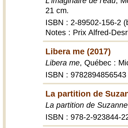
L'imaginaire de l'eau
, M
21 cm.
ISBN : 2-89502-156-2 (b
Notes : Prix Alfred-Des
Libera me (2017)
Libera me
, Québec : Mi
ISBN : 9782894856543
La partition de Suza
La partition de Suzanne
ISBN : 978-2-923844-2