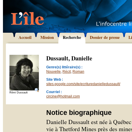
Accueil
Mission
Recherche
Dossier de presse
L
Dussault, Danielle
Genre(s) littéraire(s) :
Nouvelle
,
Récit
,
Roman
Site Web :
sites.google.com/site/ecrituredanielledussault/
Courriel :
Rémi Dussault
circine@hotmail.com
Notice biographique
Danielle Dussault est née à Québec 
vie à Thetford Mines près des mines