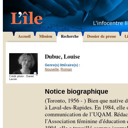
Accueil
Mission
Recherche
Dossier de presse
L
Dubuc, Louise
Genre(s) littéraire(s) :
Nouvelle
,
Roman
Crédit photo : Daniel
Lavoie
Notice biographique
(Toronto, 1956 - ) Bien que native 
à Laval-des-Rapides. En 1984, elle 
communication de l’UQAM. Rédactri
l'Association féminine d'éducation
1994, elle a travaillé comme journal