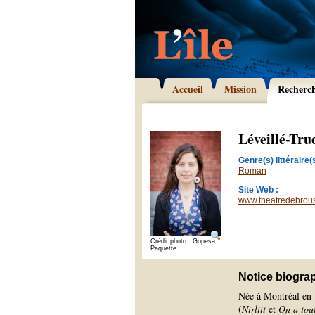
Accueil
Mission
Recherc
Léveillé-Tru
Genre(s) littéraire(s
Roman
Site Web :
www.theatredebrou
Crédit photo : Gopesa
Paquette
Notice biogra
Née à Montréal en 1
(
Nirliit
et
On a tou