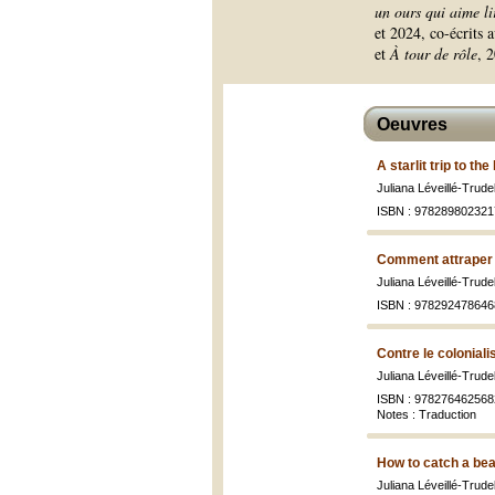
un ours qui aime li
et 2024, co-écrits 
et
À tour de rôle
, 
Oeuvres
A starlit trip to the
Juliana Léveillé-Trude
ISBN : 978289802321
Comment attraper u
Juliana Léveillé-Trude
ISBN : 978292478646
Contre le colonial
Juliana Léveillé-Trude
ISBN : 978276462568
Notes : Traduction
How to catch a bea
Juliana Léveillé-Trude