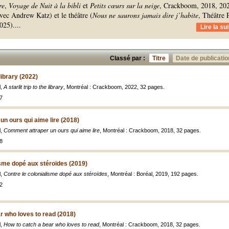
re
,
Voyage de Nuit à la bibli
et
Petits cœurs sur la neige
, Crackboom, 2018, 20
avec Andrew Katz) et le théâtre (
Nous ne saurons jamais dire j’habite
, Théâtre 
2025).
...
Lire la sui
Classé par :
Titre
Date de publicatio
 library (2022)
l,
A starlit trip to the library
, Montréal : Crackboom, 2022, 32 pages.
7
n ours qui aime lire (2018)
l,
Comment attraper un ours qui aime lire
, Montréal : Crackboom, 2018, 32 pages.
8
isme dopé aux stéroïdes (2019)
l,
Contre le colonialisme dopé aux stéroïdes
, Montréal : Boréal, 2019, 192 pages.
2
r who loves to read (2018)
l,
How to catch a bear who loves to read
, Montréal : Crackboom, 2018, 32 pages.