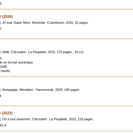
5
! (2020)
l,
Je suis Super Nino!
, Montréal : Crackboom, 2020, 32 pages.
7
l,
Nirliit
, Chicoutimi : La Peuplade, 2015, 173 pages ; 19 cm.
3
ble en format numérique
(pdf)
 (epub)
l,
Nunaapiga
, Wendake : Hannenorak, 2024, 168 pages.
4
e (2022)
l,
On a tout l'automne
, Chicoutimi : La Peuplade, 2022, 216 pages.
41-9