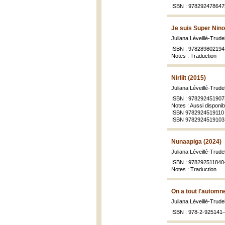
ISBN : 978292478647
Je suis Super Nino
Juliana Léveillé-Trude
ISBN : 978289802194
Notes : Traduction
Nirliit (2015)
Juliana Léveillé-Trude
ISBN : 978292451907
Notes : Aussi disponi
ISBN 9782924519110 
ISBN 9782924519103
Nunaapiga (2024)
Juliana Léveillé-Trude
ISBN : 978292511840
Notes : Traduction
On a tout l'automn
Juliana Léveillé-Trude
ISBN : 978-2-925141-