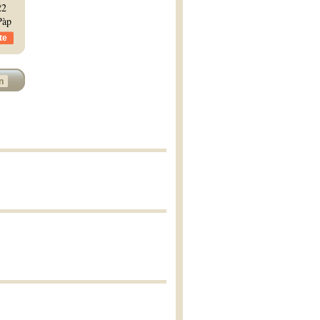
22
Pàp
te
n