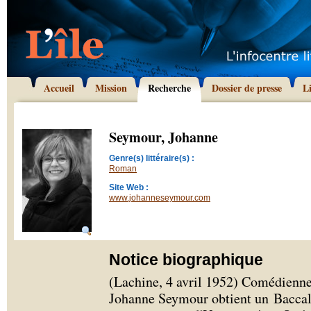
Accueil
Mission
Recherche
Dossier de presse
L
Seymour, Johanne
Genre(s) littéraire(s) :
Roman
Site Web :
www.johanneseymour.com
Notice biographique
(Lachine, 4 avril 1952) Comédienne,
Johanne Seymour obtient un Baccal