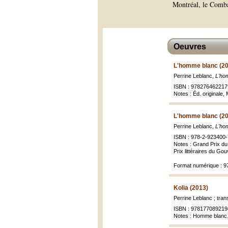
Montréal, le Combat
Oeuvres
L'homme blanc (2
Perrine Leblanc,
L'ho
ISBN : 978276462217
Notes : Éd. originale,
L'homme blanc (2
Perrine Leblanc,
L'ho
ISBN : 978-2-923400-
Notes : Grand Prix du 
Prix littéraires du G
Format numérique : 9
Kolia (2013)
Perrine Leblanc ; tra
ISBN : 978177089219
Notes : Homme blanc.