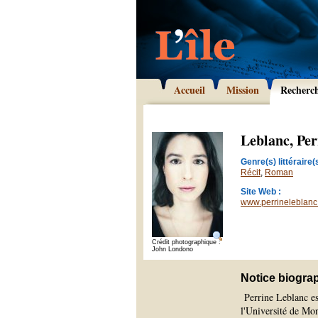
Accueil
Mission
Recherc
Leblanc, Per
Genre(s) littéraire(s
Récit
,
Roman
Site Web :
www.perrineleblan
Crédit photographique :
John Londono
Notice biogra
Perrine Leblanc est
l'Université de Mo