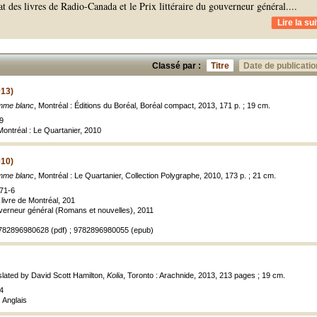
 des livres de Radio-Canada et le Prix littéraire du gouverneur général.
...
Lire la sui
Classé par :
Titre
Date de publicatio
013)
mme blanc
, Montréal : Éditions du Boréal, Boréal compact, 2013, 171 p. ; 19 cm.
9
 Montréal : Le Quartanier, 2010
010)
mme blanc
, Montréal : Le Quartanier, Collection Polygraphe, 2010, 173 p. ; 21 cm.
71-6
livre de Montréal, 201
ouverneur général (Romans et nouvelles), 2011
782896980628 (pdf) ; 9782896980055 (epub)
nslated by David Scott Hamilton,
Kolia
, Toronto : Arachnide, 2013, 213 pages ; 19 cm.
4
 Anglais