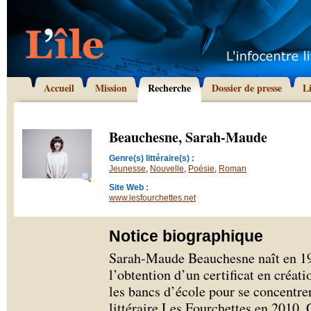
Accueil
Mission
Recherche
Dossier de presse
L
Beauchesne, Sarah-Maude
Genre(s) littéraire(s) :
Jeunesse
,
Nouvelle
,
Poésie
,
Roman
Site Web :
www.lesfourchettes.net
Notice biographique
Sarah-Maude Beauchesne naît en 19
l’obtention d’un certificat en créat
les bancs d’école pour se concentrer
littéraire Les Fourchettes en 2010. 