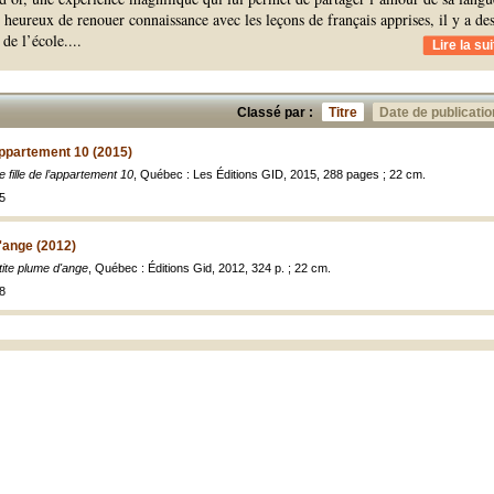
s heureux de renouer connaissance avec les leçons de français apprises, il y a de
 de l’école.
...
Lire la sui
Classé par :
Titre
Date de publicatio
l’appartement 10 (2015)
e fille de l’appartement 10
, Québec : Les Éditions GID, 2015, 288 pages ; 22 cm.
5
'ange (2012)
ite plume d'ange
, Québec : Éditions Gid, 2012, 324 p. ; 22 cm.
8