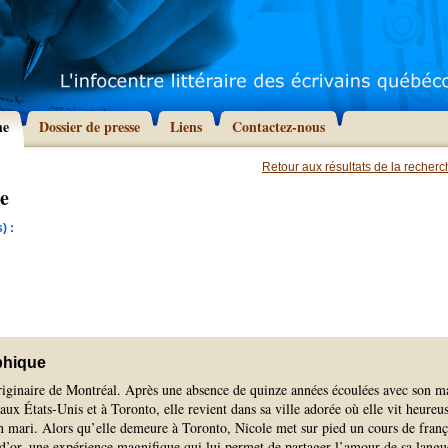
he
Dossier de presse
Liens
Contactez-nous
Retour aux résultats de la recher
le
) :
phique
originaire de Montréal. Après une absence de quinze années écoulées avec son m
 aux États-Unis et à Toronto, elle revient dans sa ville adorée où elle vit heureu
n mari. Alors qu’elle demeure à Toronto, Nicole met sur pied un cours de franç
d’or, une expérience magnifique qui lui permet de partager l’amour de sa langu