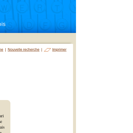
che
|
Nouvelle recherche
|
Imprimer
ari
se
ais
e