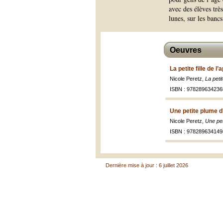
avec des élèves trè
lunes, sur les bancs
Oeuvres
La petite fille de 
Nicole Peretz,
La petit
ISBN : 978289634236
Une petite plume d
Nicole Peretz,
Une pet
ISBN : 978289634149
Dernière mise à jour : 6 juillet 2026