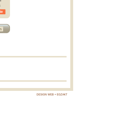
s
te
n
DESIGN WEB = EGZAKT