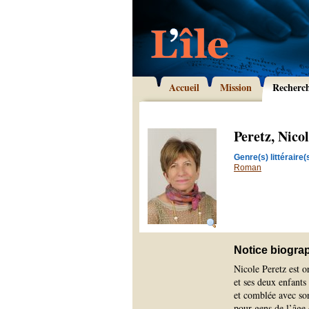
Accueil
Mission
Recherc
Peretz, Nico
Genre(s) littéraire(s
Roman
Notice biogra
Nicole Peretz est 
et ses deux enfants
et comblée avec so
pour gens de l’âge 