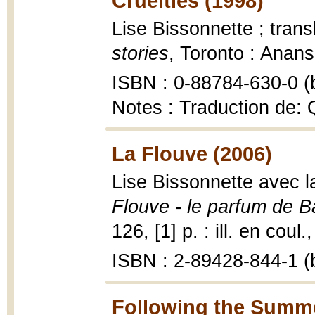
Cruelties (1998)
Lise Bissonnette ; tran
stories
, Toronto : Anans
ISBN : 0-88784-630-0 (b
Notes : Traduction de: 
La Flouve (2006)
Lise Bissonnette avec la
Flouve - le parfum de B
126, [1] p. : ill. en coul.
ISBN : 2-89428-844-1 (b
Following the Summe