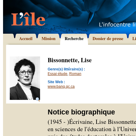
Accueil
Mission
Recherche
Dossier de presse
L
Bissonnette, Lise
Genre(s) littéraire(s) :
Essai-étude
,
Roman
Site Web :
www.banq.qc.ca
Notice biographique
(1945 - )Écrivaine, Lise Bissonnette
en sciences de l'éducation à l'Univ