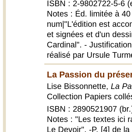
ISBN : 2-9802722-5-6 (
Notes : Éd. limitée à 4
num|"L'édition est acc
et signées et d'un dessin
Cardinal". - Justificatio
réalisé par Ursule Turmel
La Passion du présen
Lise Bissonnette,
La Pa
Collection Papiers collé
ISBN : 2890521907 (br.
Notes : "Les textes ici
Le Devoir". -P. [4] de l