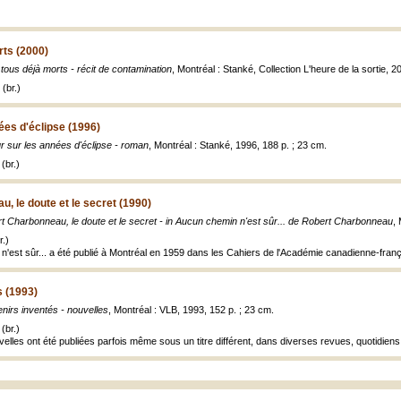
rts (2000)
tous déjà morts - récit de contamination
, Montréal : Stanké, Collection L'heure de la sortie, 2
(br.)
ées d'éclipse (1996)
r sur les années d'éclipse - roman
, Montréal : Stanké, 1996, 188 p. ; 23 cm.
(br.)
, le doute et le secret (1990)
t Charbonneau, le doute et le secret - in Aucun chemin n'est sûr... de Robert Charbonneau
,
.)
n'est sûr... a été publié à Montréal en 1959 dans les Cahiers de l'Académie canadienne-frança
s (1993)
nirs inventés - nouvelles
, Montréal : VLB, 1993, 152 p. ; 23 cm.
(br.)
elles ont été publiées parfois même sous un titre différent, dans diverses revues, quotidiens ou