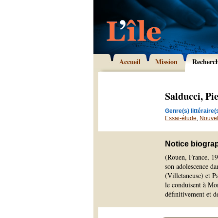
Accueil
Mission
Recherc
Salducci, Pi
Genre(s) littéraire(s
Essai-étude
,
Nouvel
Notice biogra
(Rouen, France, 196
son adolescence dans
(Villetaneuse) et P
le conduisent à Mon
définitivement et d