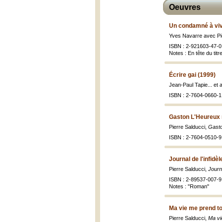
Oeuvres
Un condamné à viv
Yves Navarre avec Pi
ISBN : 2-921603-47-0 
Notes : En tête du tit
Écrire gai (1999)
Jean-Paul Tapie... et a
ISBN : 2-7604-0660-1 
Gaston L'Heureux m
Pierre Salducci,
Gasto
ISBN : 2-7604-0510-9 
Journal de l'infidèl
Pierre Salducci,
Journa
ISBN : 2-89537-007-9 
Notes : "Roman"
Ma vie me prend t
Pierre Salducci,
Ma vi