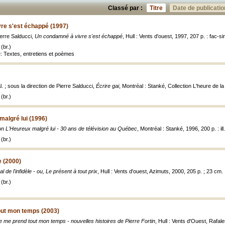
Classé par :
Titre
Date de publicatio
re s'est échappé (1997)
erre Salducci,
Un condamné à vivre s'est échappé
, Hull : Vents d'ouest, 1997, 207 p. : fac-s
(br.)
re: Textes, entretiens et poèmes
l. ; sous la direction de Pierre Salducci,
Écrire gai
, Montréal : Stanké, Collection L'heure de la
(br.)
algré lui (1996)
n L'Heureux malgré lui - 30 ans de télévision au Québec
, Montréal : Stanké, 1996, 200 p. : ill.
(br.)
e (2000)
l de l'infidèle - ou, Le présent à tout prix
, Hull : Vents d'ouest, Azimuts, 2000, 205 p. ; 23 cm.
(br.)
out mon temps (2003)
e me prend tout mon temps - nouvelles histoires de Pierre Fortin
, Hull : Vents d'Ouest, Rafal