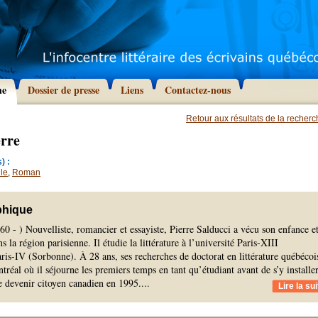
he
Dossier de presse
Liens
Contactez-nous
Retour aux résultats de la recher
erre
) :
le
,
Roman
phique
0 - ) Nouvelliste, romancier et essayiste, Pierre Salducci a vécu son enfance e
 la région parisienne. Il étudie la littérature à l’université Paris-XIII
aris-IV (Sorbonne). À 28 ans, ses recherches de doctorat en littérature québécoi
tréal où il séjourne les premiers temps en tant qu’étudiant avant de s’y installe
e devenir citoyen canadien en 1995.
...
Lire la sui