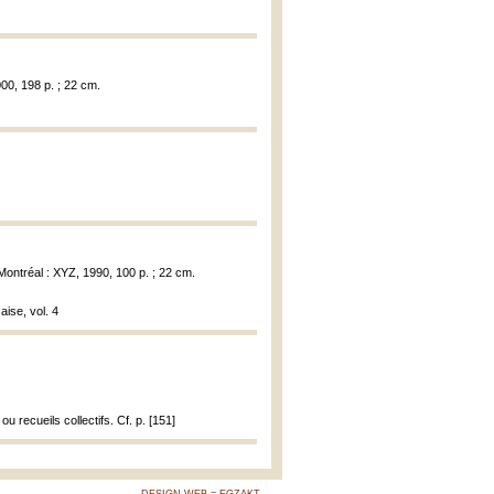
000, 198 p. ; 22 cm.
 Montréal : XYZ, 1990, 100 p. ; 22 cm.
ise, vol. 4
 recueils collectifs. Cf. p. [151]