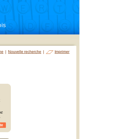
che
|
Nouvelle recherche
|
Imprimer
t
se
r
te