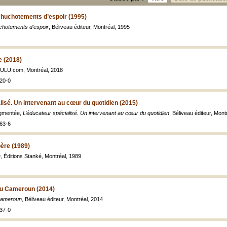
chuchotements d’espoir (1995)
chotements d’espoir
, Béliveau éditeur, Montréal, 1995
e (2018)
LULU.com, Montréal, 2018
20-0
lisé. Un intervenant au cœur du quotidien (2015)
ugmentée,
L’éducateur spécialisé. Un intervenant au cœur du quotidien
, Béliveau éditeur, Mont
63-6
père (1989)
e
, Éditions Stanké, Montréal, 1989
 au Cameroun (2014)
 Cameroun
, Béliveau éditeur, Montréal, 2014
37-0