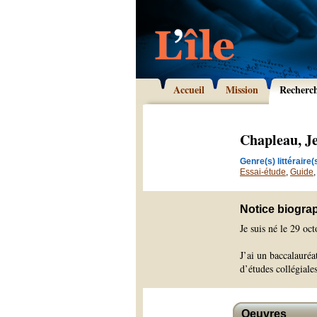
Accueil
Mission
Recherc
Chapleau, J
Genre(s) littéraire(s
Essai-étude
,
Guide
Notice biogra
Je suis né le 29 o
J’ai un baccalauréa
d’études collégiale
Oeuvres