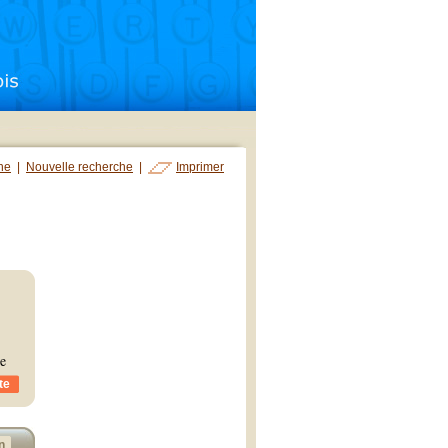
che
|
Nouvelle recherche
|
Imprimer
me
te
n