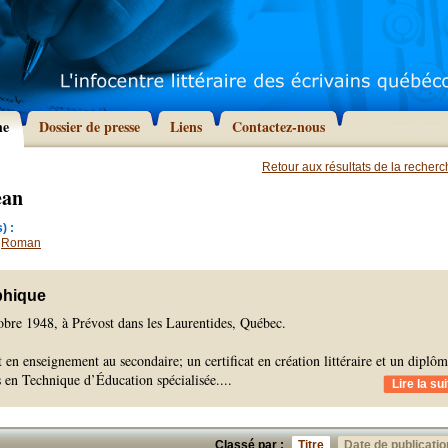
he
Dossier de presse
Liens
Contactez-nous
Retour aux résultats de la recher
ean
) :
,
Roman
phique
ctobre 1948, à Prévost dans les Laurentides, Québec.
t en enseignement au secondaire; un certificat en création littéraire et un diplô
s en Technique d’Éducation spécialisée.
...
Lire la sui
Classé par :
Titre
Date de publicatio