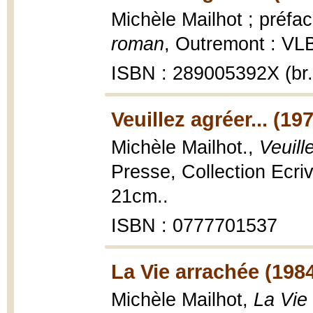
Michèle Mailhot ; préfa
roman
, Outremont : VLB
ISBN : 289005392X (br.
Veuillez agréer... (19
Michèle Mailhot.,
Veuill
Presse, Collection Ecri
21cm..
ISBN : 0777701537
La Vie arrachée (198
Michèle Mailhot,
La Vie