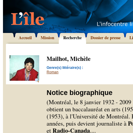
Accueil
Mission
Recherche
Dossier de presse
L
Mailhot, Michèle
Genre(s) littéraire(s) :
Roman
Notice biographique
(Montréal, le 8 janvier 1932 - 2009
obtient un baccalauréat en arts (19
(1953), à l'Université de Montréal.
P
années, puis devient journaliste à
Radio-Canada
et
.
...