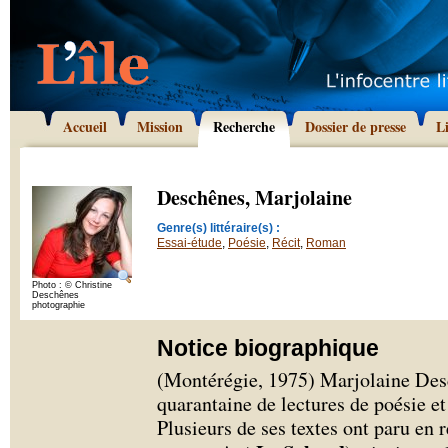
Accueil
Mission
Recherche
Dossier de presse
L
Deschênes, Marjolaine
Genre(s) littéraire(s) :
Essai-étude
,
Poésie
,
Récit
,
Roman
Photo : © Christine
Deschênes
photographie
Notice biographique
(Montérégie, 1975) Marjolaine Desc
quarantaine de lectures de poésie e
Plusieurs de ses textes ont paru en r