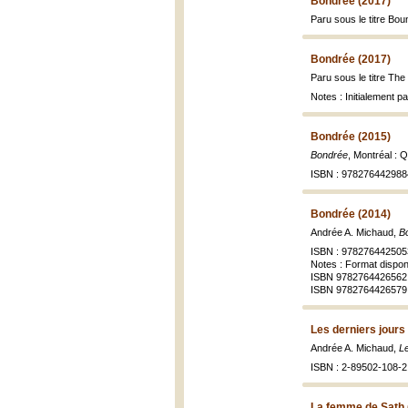
Bondrée (2017)
Paru sous le titre Bou
Bondrée (2017)
Paru sous le titre Th
Notes : Initialement p
Bondrée (2015)
Bondrée
, Montréal : 
ISBN : 978276442988
Bondrée (2014)
Andrée A. Michaud,
B
ISBN : 978276442505
Notes : Format disponi
ISBN 9782764426562 
ISBN 9782764426579
Les derniers jour
Andrée A. Michaud,
L
ISBN : 2-89502-108-2
La femme de Sath 