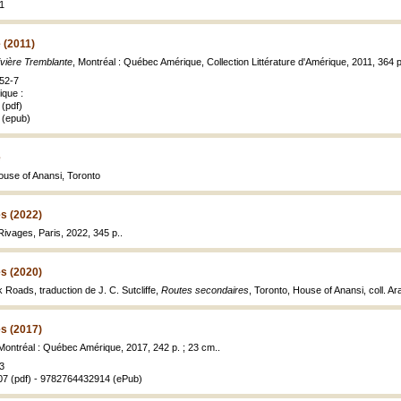
1
 (2011)
ivière Tremblante
, Montréal : Québec Amérique, Collection Littérature d'Amérique, 2011, 364 p
52-7
ique :
(pdf)
 (epub)
e
ouse of Anansi, Toronto
s (2022)
 Rivages, Paris, 2022, 345 p..
s (2020)
k Roads, traduction de J. C. Sutcliffe,
Routes secondaires
, Toronto, House of Anansi, coll. Ar
s (2017)
 Montréal : Québec Amérique, 2017, 242 p. ; 23 cm..
3
7 (pdf) - 9782764432914 (ePub)