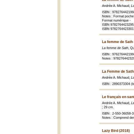
Andrée A. Michaud,
L
ISBN : 978276442199
Notes : Format poche
Format numérique -
ISBN 9782764423295 
ISBN 9782764423301
La femme de Sath 
La femme de Sath
, Q
ISBN : 976276442199
Notes : 978276442329
La Femme de Sath
Andrée A. Michaud,
L
ISBN : 2890373304 (br
Le français en sant
Andrée A. Michaud,
Le
; 29 cm.
ISBN : 2-550-36058-3 (
Notes : Comprend des
Lazy Bird (2018)