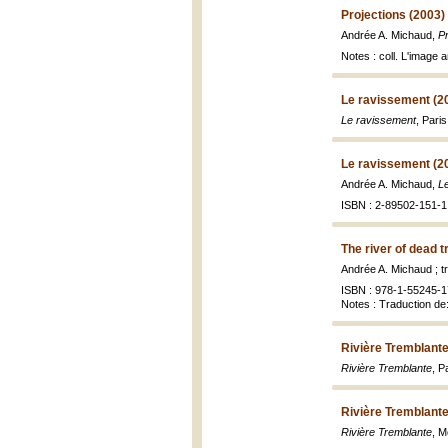
Projections (2003)
Andrée A. Michaud,
Pr
Notes : coll. L'image 
Le ravissement (2
Le ravissement
, Pari
Le ravissement (2
Andrée A. Michaud,
L
ISBN : 2-89502-151-1
The river of dead t
Andrée A. Michaud ; t
ISBN : 978-1-55245-1
Notes : Traduction de
Rivière Tremblante
Rivière Tremblante
, P
Rivière Tremblante
Rivière Tremblante
, M