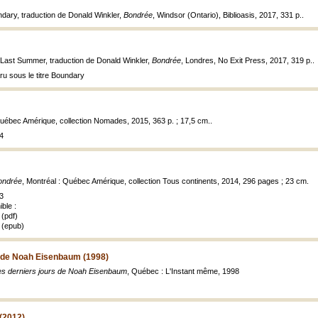
ndary, traduction de Donald Winkler,
Bondrée
, Windsor (Ontario), Biblioasis, 2017, 331 p..
e Last Summer, traduction de Donald Winkler,
Bondrée
, Londres, No Exit Press, 2017, 319 p..
aru sous le titre Boundary
Québec Amérique, collection Nomades, 2015, 363 p. ; 17,5 cm..
4
ondrée
, Montréal : Québec Amérique, collection Tous continents, 2014, 296 pages ; 23 cm.
3
ble :
(pdf)
 (epub)
s de Noah Eisenbaum (1998)
es derniers jours de Noah Eisenbaum
, Québec : L'Instant même, 1998
(2012)