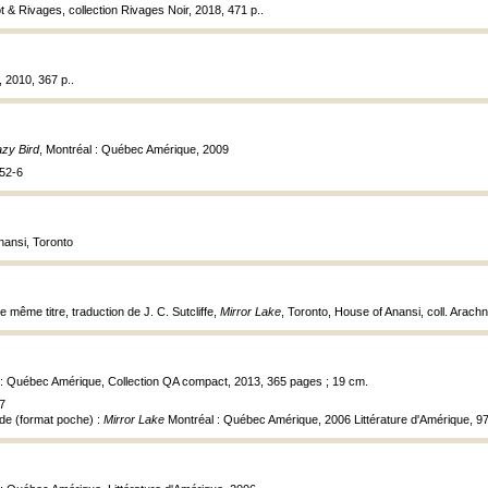
ot & Rivages, collection Rivages Noir, 2018, 471 p..
l, 2010, 367 p..
azy Bird
, Montréal : Québec Amérique, 2009
52-6
nansi, Toronto
e même titre, traduction de J. C. Sutcliffe,
Mirror Lake
, Toronto, House of Anansi, coll. Arachn
 : Québec Amérique, Collection QA compact, 2013, 365 pages ; 19 cm.
7
de (format poche) :
Mirror Lake
Montréal : Québec Amérique, 2006 Littérature d'Amérique, 