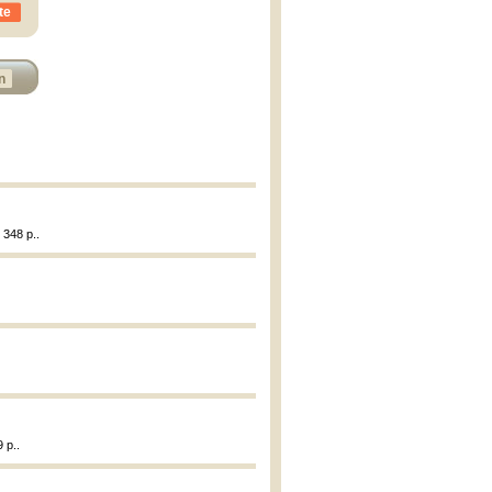
te
n
 348 p..
9 p..