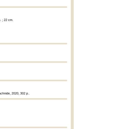
. ; 22 cm.
achnide, 2020, 302 p..