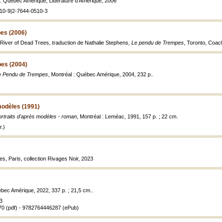
 : Québec Amérique, Littérature d'Amérique, 2006
10-9|2-7644-0510-3
es (2006)
e River of Dead Trees, traduction de Nathalie Stephens,
Le pendu de Trempes
, Toronto, Coac
es (2004)
e Pendu de Trempes
, Montréal : Québec Amérique, 2004, 232 p..
modèles (1991)
rtraits d'après modèles - roman
, Montréal : Leméac, 1991, 157 p. ; 22 cm.
.)
es, Paris, collection Rivages Noir, 2023
ébec Amérique, 2022, 337 p. ; 21,5 cm..
3
0 (pdf) - 9782764446287 (ePub)