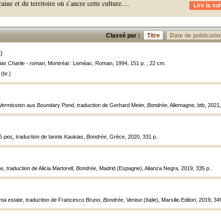
ine et du territoire où s’ancre cette culture.
...
Lire la sui
Classé par :
Titre
Date de publicatio
)
ias Charlie - roman
, Montréal : Leméac, Roman, 1994, 151 p. ; 22 cm.
(br.)
e Vermissten aus Boundary Pond, traduction de Gerhard Meier,
Bondrée
, Allemagne, btb, 2021,
ó ριος, traduction de Iannis Kaukias,
Bondrée
, Grèce, 2020, 331 p..
, traduction de Alicia Martorell,
Bondrée
, Madrid (Espagne), Alianza Negra, 2019, 335 p..
ltima estate, traduction de Francesco Bruno,
Bondrée
, Venise (Italie), Marsilio Editori, 2019, 34