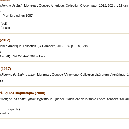
a femme de Sath
, Montréal : Québec Amérique, Collection QA compact, 2012, 182 p. ; 19 cm.
4
 - Première éd. en 1987
(pdf)
 (epub)
(2012)
uébec Amérique, collection QA Compact, 2012, 182 p. ; 18,5 cm..
4
5 (pdf) - 9782764423301 (ePub)
 (1987)
a Femme de Sath - roman
, Montréal : Québec / Amérique, Collection Littérature d'Amérique, 1
.)
é : guide linguistique (2000)
 français en santé : guide linguistique
, Québec : Ministère de la santé et des services socia
rel. à spirale)
 index