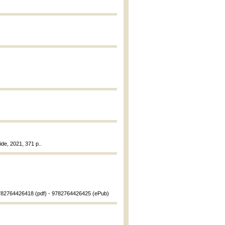
ide, 2021, 371 p..
9782764426418 (pdf) - 9782764426425 (ePub)