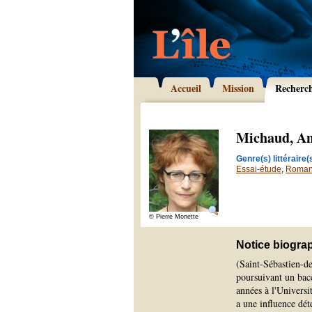
Accueil
Mission
Recherc
Michaud, An
Genre(s) littéraire(s
Essai-étude
,
Roma
© Pierre Monette
Notice biogra
(Saint-Sébastien-d
poursuivant un bacc
années à l'Universi
a une influence dét