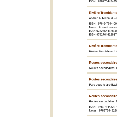
ISBN : 978276443445
Rivière Tremblante
Andrée A. Michaud,
R
ISBN : 978-2-7644-09
Notes : Format numér
ISBN 9782764412800 
ISBN 9782764412817
Rivière Tremblant
Rivière Tremblante
, H
Routes secondaire
Routes secondaires
,
Routes secondaire
Paru sous le titre Bac
Routes secondaire
Routes secondaires
,
ISBN : 978276443227
Notes : 978276443290