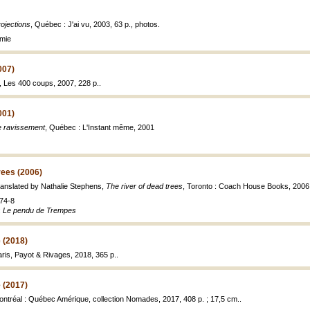
ojections
, Québec : J'ai vu, 2003, 63 p., photos.
amie
007)
s, Les 400 coups, 2007, 228 p..
001)
e ravissement
, Québec : L'Instant même, 2001
rees (2006)
ranslated by Nathalie Stephens,
The river of dead trees
, Toronto : Coach House Books, 2006,
74-8
:
Le pendu de Trempes
 (2018)
aris, Payot & Rivages, 2018, 365 p..
 (2017)
ontréal : Québec Amérique, collection Nomades, 2017, 408 p. ; 17,5 cm..