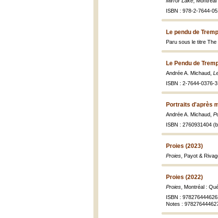
Mirror Lake
, Montréal
ISBN : 978-2-7644-05
Le pendu de Tremp
Paru sous le titre Th
Le Pendu de Tremp
Andrée A. Michaud,
L
ISBN : 2-7644-0376-3
Portraits d'après 
Andrée A. Michaud,
Po
ISBN : 2760931404 (br
Proies (2023)
Proies
, Payot & Rivag
Proies (2022)
Proies
, Montréal : Qu
ISBN : 978276444626
Notes : 978276444627