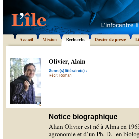
Accueil
Mission
Recherche
Dossier de presse
L
Olivier, Alain
Genre(s) littéraire(s) :
Récit
,
Roman
Notice biographique
Alain Olivier est né à Alma en 1963.
agronomie et d’un Ph. D. en biologi