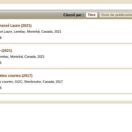
Classé par :
Titre
Date de publicatio
rassé Laure (2021)
ssé Laure
, Leméac, Montréal, Canada, 2021
9
e (2021)
eméac, Montréal, Canada, 2021
5
ttes courtes (2017)
s courtes
, GGC, Sherbrooke, Canada, 2017
6