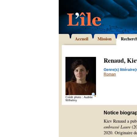
Accueil
Mission
Recherc
Renaud, Kie
Genre(s) littéraire(s
Roman
Crédit photo : Audrée
Wilhelmy
Notice biogra
Kiev Renaud a pub
embrassé Laure
(20
2020. Originaire de