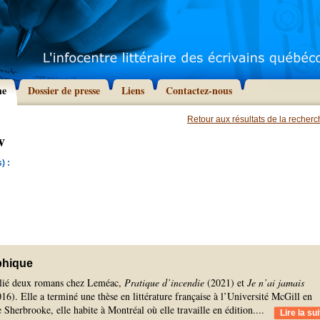
he
Dossier de presse
Liens
Contactez-nous
Retour aux résultats de la recher
v
) :
phique
lié deux romans chez Leméac,
Pratique d’incendie
(2021) et
Je n’ai jamais
16). Elle a terminé une thèse en littérature française à l’Université McGill en
 Sherbrooke, elle habite à Montréal où elle travaille en édition.
...
Lire la sui