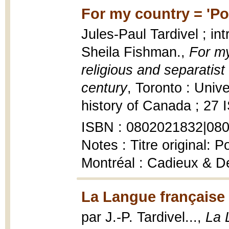
For my country = 'Pou
Jules-Paul Tardivel ; int
Sheila Fishman.,
For my
religious and separatist
century
, Toronto : Univ
history of Canada ; 27 
ISBN : 0802021832|08
Notes : Titre original: 
Montréal : Cadieux & 
La Langue française
par J.-P. Tardivel...,
La 