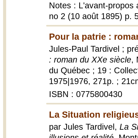
Notes : L'avant-propos a
no 2 (10 août 1895) p. 5
Pour la patrie : roma
Jules-Paul Tardivel ; p
: roman du XXe siècle
,
du Québec ; 19 : Collect
1975|1976, 271p. ; 21c
ISBN : 0775800430
La Situation religieu
par Jules Tardivel,
La Si
illusions et réalité
, Mont