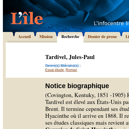
Accueil
Mission
Recherche
Dossier de presse
L
Tardivel, Jules-Paul
Genre(s) littéraire(s) :
Essai-étude
,
Roman
Notice biographique
(Covington, Kentuky, 1851 -1905) R
Tardivel est élevé aux États-Unis par
Brent. Il termine cependant ses étu
Hyacinthe où il arrive en 1868. Il r
ses études classiques mais revient a