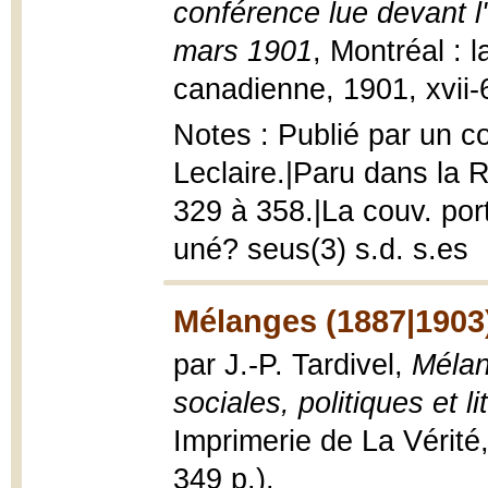
conférence lue devant l
mars 1901
, Montréal : 
canadienne, 1901, xvii-69 
Notes : Publié par un c
Leclaire.|Paru dans la 
329 à 358.|La couv. port
uné? seus(3) s.d. s.es
Mélanges (1887|1903
par J.-P. Tardivel,
Mélan
sociales, politiques et li
Imprimerie de La Vérité, 
349 p.).