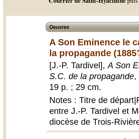
Courrier de Saint-Hyacinthe
puis
Oeuvres
A Son Eminence le ca
la propagande (1885
[J.-P. Tardivel],
A Son Em
S.C. de la propagande
,
19 p. ; 29 cm.
Notes : Titre de dépar
entre J.-P. Tardivel et 
diocèse de Trois-Rivièr