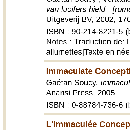
van lucifers hield - [rom
Uitgeverij BV, 2002, 176
ISBN : 90-214-8221-5 (b
Notes : Traduction de: La
allumettes|Texte en née
Immaculate Concepti
Gaétan Soucy,
Immacul
Anansi Press, 2005
ISBN : 0-88784-736-6 (b
L'Immaculée Concept