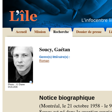
Accueil
Mission
Recherche
Dossier de presse
L
Soucy, Gaétan
Genre(s) littéraire(s) :
Roman
Photo : © Diane
DULUDE
Notice biographique
(Montréal, le 21 octobre 1958 - le 
Soucy est né dans le quartier ouvr