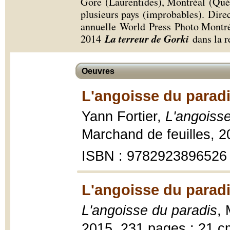
Gore (Laurentides), Montréal (Québ
plusieurs pays (improbables). Direc
annuelle World Press Photo Montréa
La terreur de Gorki
2014
dans la re
Oeuvres
L'angoisse du paradi
Yann Fortier,
L'angoisse
Marchand de feuilles, 2
ISBN : 9782923896526
L'angoisse du paradi
L'angoisse du paradis
, 
2015, 231 pages ; 21 c