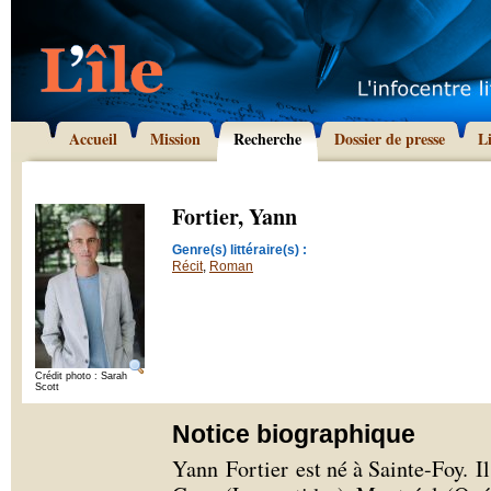
Accueil
Mission
Recherche
Dossier de presse
L
Fortier, Yann
Genre(s) littéraire(s) :
Récit
,
Roman
Crédit photo : Sarah
Scott
Notice biographique
Yann Fortier est né à Sainte-Foy. I