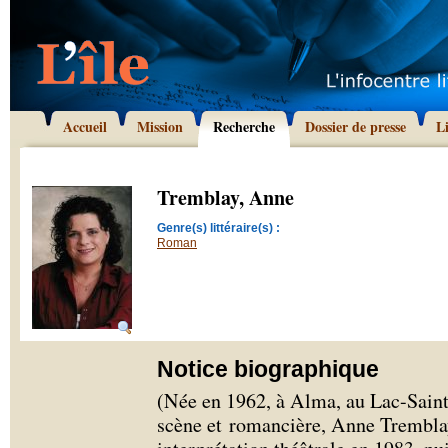
Accueil
Mission
Recherche
Dossier de presse
L
Tremblay, Anne
Genre(s) littéraire(s) :
Roman
Notice biographique
(Née en 1962, à Alma, au Lac-Sain
scène et romancière, Anne Trembla