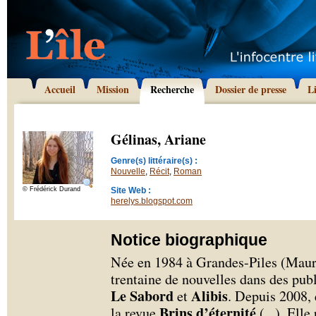
Accueil
Mission
Recherche
Dossier de presse
L
Gélinas, Ariane
Genre(s) littéraire(s) :
Nouvelle
,
Récit
,
Roman
© Frédérick Durand
Site Web :
herelys.blogspot.com
Notice biographique
Née en 1984 à Grandes-Piles (Mauri
trentaine de nouvelles dans des pu
Le Sabord
Alibis
et
. Depuis 2008, e
Brins d’éternité
la revue
(
...
). Elle