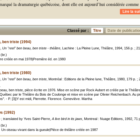
arqué la dramaturgie québécoise, dont elle est aujourd’hui considérée comme
Lire la sui
Classé par :
Titre
Date de publicatio
 ben triste (1994)
e,
Un "reel" ben beau, ben triste - théâtre
, Lachine : La Pleine Lune, Théâtre, 1994, 156 p. ; 2
(br.)
tre créée en mai 1978|Première éd. en 1980
 ben triste (1980)
e,
Un "reel" ben beau, ben triste
, Montréal : Editions de la Pleine lune, Théâtre, 1980, 179 p. ;
.
 beau, ben triste, pièce écrite en 1976. Mise en scène par Rock Aubert et créée par le Théât
à Québec par le Théâtre du Bois de Coulonge et mise en scène par Olivier Reichenbach. Au prin
". - P. [3]|Y est midi, Pierrette. Florence. Geneviève. Martha
aws (1992)
; translated by Yves Saint-Pierre,
A live bird in its jaws
, Montreal : Nuage Editions, 1992, 71 p
(br.)
: Un oiseau vivant dans la gueule|Pièce de théâtre créée en 1987