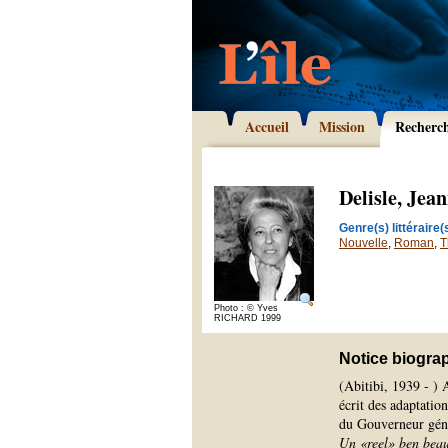
Accueil
Mission
Recherc
Delisle, Je
Genre(s) littéraire(s
Nouvelle
,
Roman
,
T
Photo : © Yves
RICHARD 1999
Notice biogra
(Abitibi, 1939 - ) 
écrit des adaptation
du Gouverneur gén
Un «reel» ben beau,