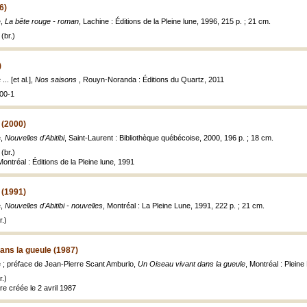
6)
e,
La bête rouge - roman
, Lachine : Éditions de la Pleine lune, 1996, 215 p. ; 21 cm.
(br.)
)
. [et al.],
Nos saisons
, Rouyn-Noranda : Éditions du Quartz, 2011
00-1
 (2000)
e,
Nouvelles d'Abitibi
, Saint-Laurent : Bibliothèque québécoise, 2000, 196 p. ; 18 cm.
(br.)
Montréal : Éditions de la Pleine lune, 1991
 (1991)
e,
Nouvelles d'Abitibi - nouvelles
, Montréal : La Pleine Lune, 1991, 222 p. ; 21 cm.
.)
ans la gueule (1987)
 ; préface de Jean-Pierre Scant Amburlo,
Un Oiseau vivant dans la gueule
, Montréal : Pleine
.)
re créée le 2 avril 1987