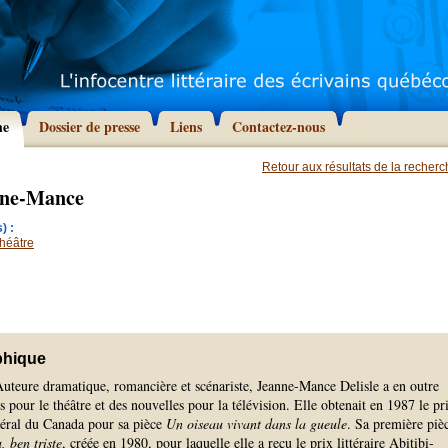
he
Dossier de presse
Liens
Contactez-nous
Retour aux résultats de la recher
anne-Mance
) :
héâtre
phique
Auteure dramatique, romancière et scénariste, Jeanne-Mance Delisle a en outre
s pour le théâtre et des nouvelles pour la télévision. Elle obtenait en 1987 le pr
éral du Canada pour sa pièce
Un oiseau vivant dans la gueule
. Sa première piè
 ben triste
, créée en 1980, pour laquelle elle a reçu le prix littéraire Abitibi-