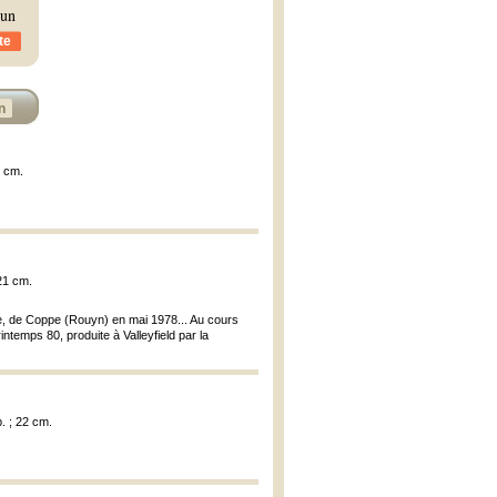
 un
te
n
1 cm.
 21 cm.
re, de Coppe (Rouyn) en mai 1978... Au cours
temps 80, produite à Valleyfield par la
. ; 22 cm.