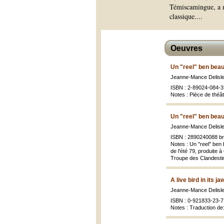
Témiscamingue, a m
classique.
...
Oeuvres
Un "reel" ben beau,
Jeanne-Mance Delisl
ISBN : 2-89024-084-3 
Notes : Pièce de théâ
Un "reel" ben beau,
Jeanne-Mance Delisl
ISBN : 2890240088 br
Notes : Un "reel" ben
de l'été 79, produite 
Troupe des Clandestins
A live bird in its j
Jeanne-Mance Delisle 
ISBN : 0-921833-23-7 
Notes : Traduction de