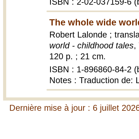
ISBN : 2-02-037159-6 (b
The whole wide worl
Robert Lalonde ; transl
world - childhood tales
,
120 p. ; 21 cm.
ISBN : 1-896860-84-2 (b
Notes : Traduction de:
Dernière mise à jour : 6 juillet 202