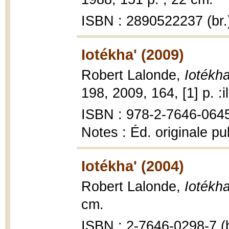
ISBN : 2890522237 (br.
Iotékha' (2009)
Robert Lalonde,
Iotékha
198, 2009, 164, [1] p. :il
ISBN : 978-2-7646-064
Notes : Éd. originale p
Iotékha' (2004)
Robert Lalonde,
Iotékha
cm.
ISBN : 2-7646-0298-7 (b