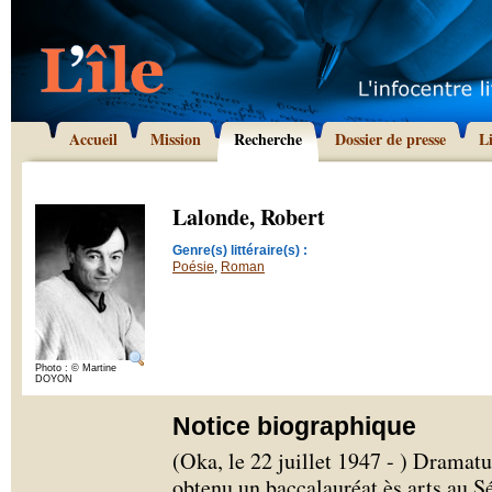
Accueil
Mission
Recherche
Dossier de presse
L
Lalonde, Robert
Genre(s) littéraire(s) :
Poésie
,
Roman
Photo : © Martine
DOYON
Notice biographique
(Oka, le 22 juillet 1947 - ) Dramat
obtenu un baccalauréat ès arts au S