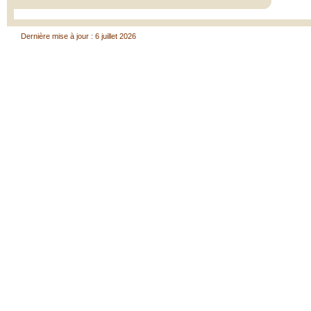
Dernière mise à jour : 6 juillet 2026