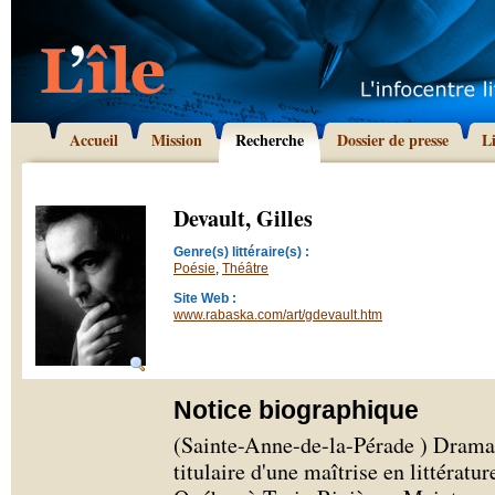
Accueil
Mission
Recherche
Dossier de presse
L
Devault, Gilles
Genre(s) littéraire(s) :
Poésie
,
Théâtre
Site Web :
www.rabaska.com/art/gdevault.htm
Notice biographique
(Sainte-Anne-de-la-Pérade ) Dramatu
titulaire d'une maîtrise en littératu