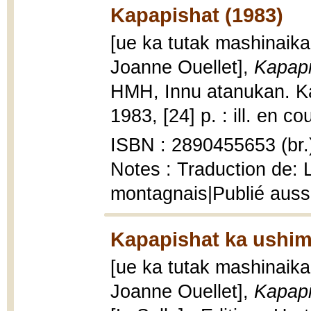
Kapapishat (1983)
[ue ka tutak mashinaika
Joanne Ouellet],
Kapapi
HMH, Innu atanukan. Ka
1983, [24] p. : ill. en co
ISBN : 2890455653 (br.
Notes : Traduction de: 
montagnais|Publié aussi
Kapapishat ka ushim
[ue ka tutak mashinaika
Joanne Ouellet],
Kapapi