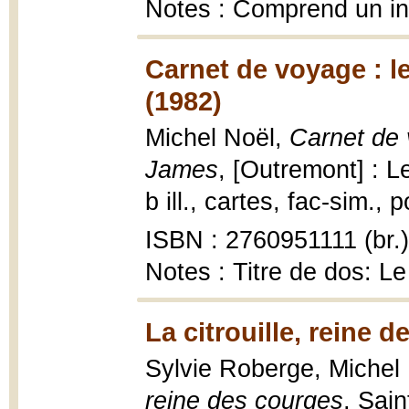
Notes : Comprend un i
Carnet de voyage : l
(1982)
Michel Noël,
Carnet de 
James
, [Outremont] : 
b ill., cartes, fac-sim., p
ISBN : 2760951111 (br.)
Notes : Titre de dos: L
La citrouille, reine 
Sylvie Roberge, Michel 
reine des courges
, Sai