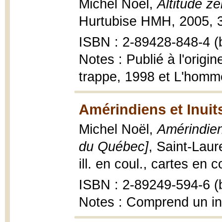
Michel Noël,
Altitude z
Hurtubise HMH, 2005, 37
ISBN : 2-89428-848-4 (b
Notes : Publié à l'origi
trappe, 1998 et L'homm
Amérindiens et Inuit
Michel Noël,
Amérindiens
du Québec]
, Saint-Laur
ill. en coul., cartes en c
ISBN : 2-89249-594-6 (b
Notes : Comprend un in