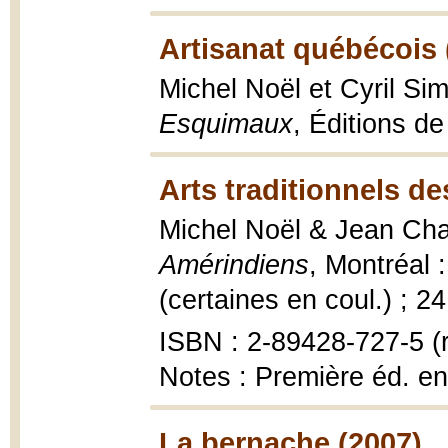
Artisanat québécois 
Michel Noël et Cyril Si
Esquimaux
, Éditions d
Arts traditionnels d
Michel Noël & Jean Ch
Amérindiens
, Montréal 
(certaines en coul.) ; 2
ISBN : 2-89428-727-5 (r
Notes : Première éd. en
La bernache (2007)