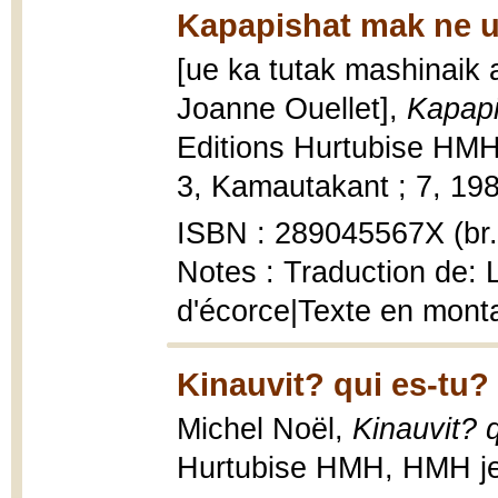
Kapapishat mak ne u
[ue ka tutak mashinaik 
Joanne Ouellet],
Kapapi
Editions Hurtubise HM
3, Kamautakant ; 7, 1983,
ISBN : 289045567X (br.
Notes : Traduction de: 
d'écorce|Texte en monta
Kinauvit? qui es-tu?
Michel Noël,
Kinauvit? 
Hurtubise HMH, HMH jeun