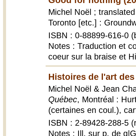
Michel Noël ; translate
Toronto [etc.] : Ground
ISBN : 0-88899-616-0 (b
Notes : Traduction et co
coeur sur la braise et 
Histoires de l'art de
Michel Noël & Jean Ch
Québec
, Montréal : Hur
(certaines en coul.), car
ISBN : 2-89428-288-5 (r
Notes : Ill. sur p. de g|G