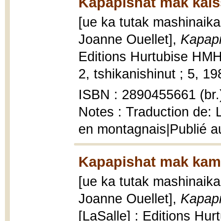
Kapapishat mak kaiss
[ue ka tutak mashinaika
Joanne Ouellet],
Kapapi
Editions Hurtubise HM
2, tshikanishinut ; 5, 198
ISBN : 2890455661 (br.
Notes : Traduction de: 
en montagnais|Publié au
Kapapishat mak kame
[ue ka tutak mashinaika
Joanne Ouellet],
Kapapi
[LaSalle] : Editions Hu