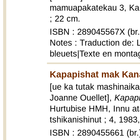
mamuapakatekau 3, Kamau
; 22 cm.
ISBN : 289045567X (br.
Notes : Traduction de: 
bleuets|Texte en montag
Kapapishat mak Kana
[ue ka tutak mashinaika
Joanne Ouellet],
Kapapi
Hurtubise HMH, Innu a
tshikanishinut ; 4, 1983, 
ISBN : 2890455661 (br.