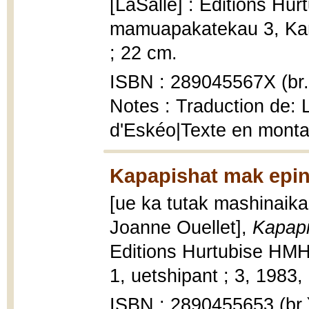
[LaSalle] : Editions Hu
mamuapakatekau 3, Kamau
; 22 cm.
ISBN : 289045567X (br.
Notes : Traduction de: 
d'Eskéo|Texte en montag
Kapapishat mak epin
[ue ka tutak mashinaika
Joanne Ouellet],
Kapapi
Editions Hurtubise HM
1, uetshipant ; 3, 1983, [
ISBN : 2890455653 (br.