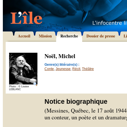
Accueil
Mission
Recherche
Dossier de presse
L
Noël, Michel
Genre(s) littéraire(s) :
Conte
,
Jeunesse
,
Récit
,
Théâtre
Photo : © Louise
LEBLANC
Notice biographique
(Messines, Québec, le 17 août 1944
un conteur, un poète et un dramatur