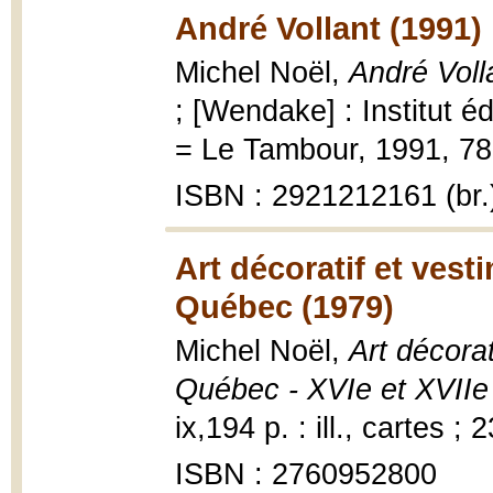
André Vollant (1991)
Michel Noël,
André Voll
; [Wendake] : Institut 
= Le Tambour, 1991, 78 p.
ISBN : 2921212161 (br.
Art décoratif et ves
Québec (1979)
Michel Noël,
Art décora
Québec - XVIe et XVIIe
ix,194 p. : ill., cartes ; 
ISBN : 2760952800