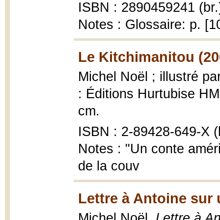
ISBN : 2890459241 (br.
Notes : Glossaire: p. [
Le Kitchimanitou (20
Michel Noël ; illustré p
: Éditions Hurtubise HMH,
cm.
ISBN : 2-89428-649-X (b
Notes : "Un conte amérin
de la couv
Lettre à Antoine sur 
Michel Noël,
Lettre à An