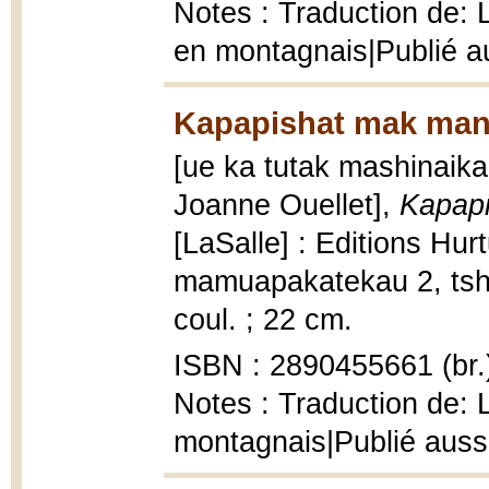
Notes : Traduction de: 
en montagnais|Publié au
Kapapishat mak man
[ue ka tutak mashinaika
Joanne Ouellet],
Kapapi
[LaSalle] : Editions Hu
mamuapakatekau 2, tshika
coul. ; 22 cm.
ISBN : 2890455661 (br.
Notes : Traduction de: 
montagnais|Publié aussi