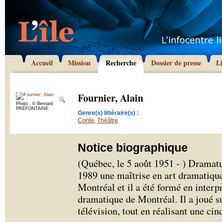
Accueil
Mission
Recherche
Dossier de presse
L
Fournier, Alain
Photo : © Bernard
PRÉFONTAINE
Genre(s) littéraire(s) :
Conte
,
Théâtre
Notice biographique
(Québec, le 5 août 1951 - ) Dramatu
1989 une maîtrise en art dramatiqu
Montréal et il a été formé en interp
dramatique de Montréal. Il a joué s
télévision, tout en réalisant une ci