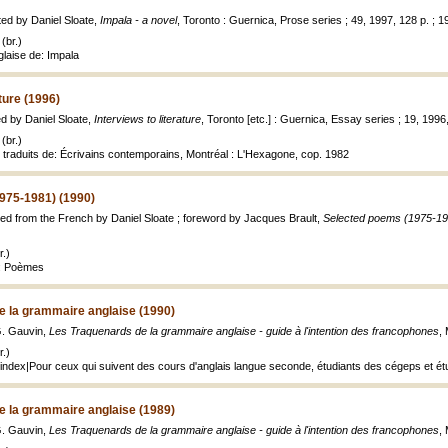
ted by Daniel Sloate,
Impala - a novel
, Toronto : Guernica, Prose series ; 49, 1997, 128 p. ; 1
(br.)
glaise de: Impala
ature (1996)
ed by Daniel Sloate,
Interviews to literature
, Toronto [etc.] : Guernica, Essay series ; 19, 1996,
(br.)
t traduits de: Écrivains contemporains, Montréal : L'Hexagone, cop. 1982
975-1981) (1990)
ted from the French by Daniel Sloate ; foreword by Jacques Brault,
Selected poems (1975-19
.)
e: Poèmes
e la grammaire anglaise (1990)
G. Gauvin,
Les Traquenards de la grammaire anglaise - guide à l'intention des francophones
,
.)
ndex|Pour ceux qui suivent des cours d'anglais langue seconde, étudiants des cégeps et ét
e la grammaire anglaise (1989)
G. Gauvin,
Les Traquenards de la grammaire anglaise - guide à l'intention des francophones
,