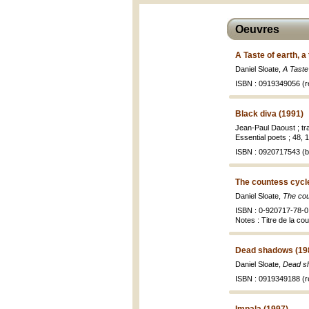
Oeuvres
A Taste of earth, a
Daniel Sloate,
A Taste 
ISBN : 0919349056 (re
Black diva (1991)
Jean-Paul Daoust ; tr
Essential poets ; 48, 
ISBN : 0920717543 (br
The countess cycl
Daniel Sloate,
The cou
ISBN : 0-920717-78-0 
Notes : Titre de la co
Dead shadows (19
Daniel Sloate,
Dead s
ISBN : 0919349188 (re