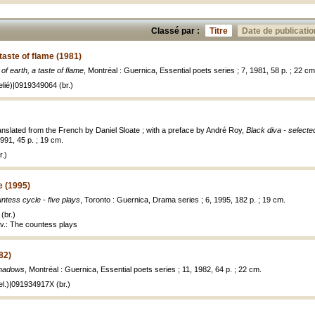
Classé par :
Titre
Date de publicatio
 taste of flame (1981)
of earth, a taste of flame
, Montréal : Guernica, Essential poets series ; 7, 1981, 58 p. ; 22 cm
lié)|0919349064 (br.)
anslated from the French by Daniel Sloate ; with a preface by André Roy,
Black diva - select
1991, 45 p. ; 19 cm.
.)
e (1995)
ntess cycle - five plays
, Toronto : Guernica, Drama series ; 6, 1995, 182 p. ; 19 cm.
(br.)
uv.: The countess plays
82)
hadows
, Montréal : Guernica, Essential poets series ; 11, 1982, 64 p. ; 22 cm.
l.)|091934917X (br.)