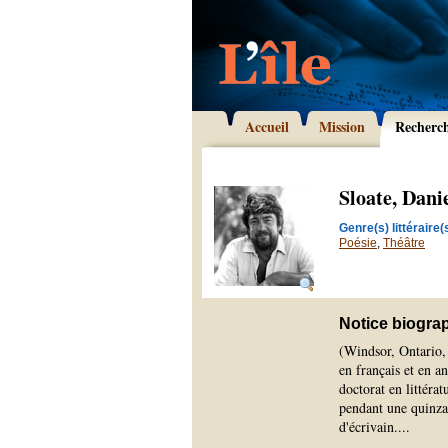
Accueil
Mission
Recherc
Sloate, Dani
Genre(s) littéraire(s
Poésie
,
Théâtre
Notice biogra
(Windsor, Ontario, 
en français et en a
doctorat en littéra
pendant une quinzai
d'écrivain.
...