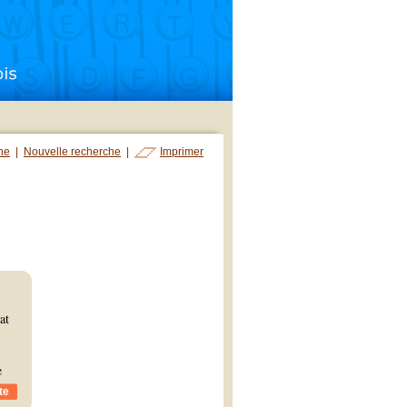
che
|
Nouvelle recherche
|
Imprimer
at
e
te