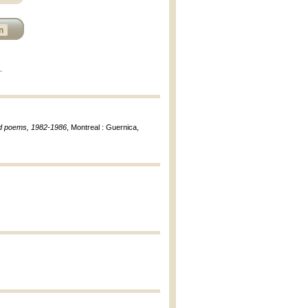
n
.
ed poems, 1982-1986
, Montreal : Guernica,