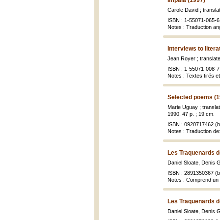
Impala (1997)
Carole David ; transla
ISBN : 1-55071-065-6 
Notes : Traduction an
Interviews to liter
Jean Royer ; translat
ISBN : 1-55071-008-7 
Notes : Textes tirés e
Selected poems (1
Marie Uguay ; transla
1990, 47 p. ; 19 cm.
ISBN : 0920717462 (br
Notes : Traduction d
Les Traquenards d
Daniel Sloate, Denis 
ISBN : 2891350367 (br
Notes : Comprend un i
Les Traquenards d
Daniel Sloate, Denis 