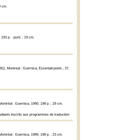
9 cm.
 193 p. : portr. ; 19 cm.
81)
, Montreal : Guernica, Essentail poets ; 37,
 Montréal : Guernica, 1990, 198 p. ; 29 cm.
udiants inscrits aux programmes de traduction
 Montréal : Guernica, 1989, 198 p. ; 23 cm.