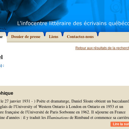
he
Dossier de presse
Liens
Contactez-nous
Retour aux résultats de la recher
el
) :
phique
le 27 janvier 1931 - ) Poète et dramaturge, Daniel Sloate obtient un baccalauré
nglais de l'University of Western Ontario à London en Ontario en 1953 et un
ture française de l'Université de Paris Sorbonne en 1962. Il séjourne en France
ne d'années : il y traduit les
Illuminations
de Rimbaud et commence sa carrièr
Lire la sui