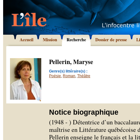
Accueil
Mission
Recherche
Dossier de presse
L
Pellerin, Maryse
Genre(s) littéraire(s) :
Poésie
,
Roman
,
Théâtre
Notice biographique
(1948 - ) Détentrice d’un baccalauré
maîtrise en Littérature québécoise 
Pellerin enseigne le français et la l