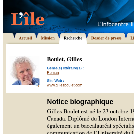
Accueil
Mission
Recherche
Dossier de presse
L
Boulet, Gilles
Genre(s) littéraire(s) :
Roman
Site Web :
www.gillesboulet.com
Notice biographique
Gilles Boulet est né le 23 octobre
Canada. Diplômé du London Internat
également un baccalauréat spécialis
communication de l’Université du Q