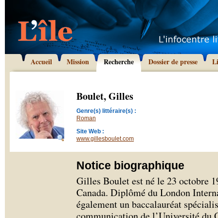
Accueil
Mission
Recherche
Dossier de presse
L
Boulet, Gilles
Genre(s) littéraire(s) :
Roman
Site Web :
www.gillesboulet.com
Notice biographique
Gilles Boulet est né le 23 octobre
Canada. Diplômé du London Internat
également un baccalauréat spécialis
communication de l’Université du Q