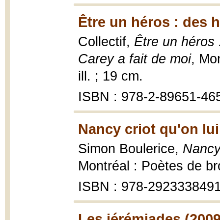
Être un héros : des h
Collectif,
Être un héros 
Carey a fait de moi
, Mon
ill. ; 19 cm.
ISBN : 978-2-89651-46
Nancy criot qu'on lui
Simon Boulerice,
Nancy 
Montréal : Poètes de b
ISBN : 978-292333849
Les jérémiades (2009