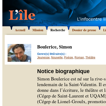
Accueil
Mission
Recherche
Dossier de presse
L
Boulerice, Simon
Genre(s) littéraire(s) :
Jeunesse
,
Nouvelle
,
Poésie
,
Roman
,
Théâtre
Notice biographique
Simon Boulerice est né sur la rive-
lendemain de la Saint-Valentin. Il e
donne dans l’écriture, le théâtre et l
(Cégep de Saint-Laurent et UQAM), 
(Cégep de Lionel-Groulx, promotio