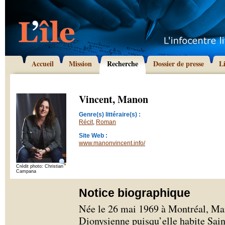
Accueil
Mission
Recherche
Dossier de presse
L
Vincent, Manon
Genre(s) littéraire(s) :
Récit
,
Roman
Site Web :
www.manonvincent.info/
Crédit photo: Christian
Campana
Notice biographique
Née le 26 mai 1969 à Montréal, Ma
Dionysienne puisqu’elle habite Sai