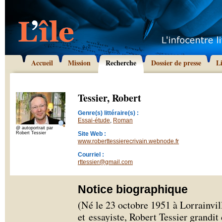
Accueil
Mission
Recherche
Dossier de presse
L
Tessier, Robert
Genre(s) littéraire(s) :
Essai-étude
,
Roman
@ autoportrait par
Robert Tessier
Site Web :
www.roberttessierecrivain.webnode.fr
Courriel :
rttessier@gmail.com
Notice biographique
(Né le 23 octobre 1951 à Lorrainv
et essayiste, Robert Tessier grandit