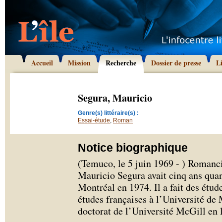
Accueil
Mission
Recherche
Dossier de presse
L
Segura, Mauricio
Genre(s) littéraire(s) :
Essai-étude
,
Roman
Notice biographique
(Temuco, le 5 juin 1969 - ) Romancie
Mauricio Segura avait cinq ans quand
Montréal en 1974. Il a fait des étu
études françaises à l’Université de 
doctorat de l’Université McGill en l