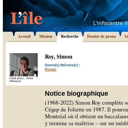
Accueil
Mission
Recherche
Dossier de presse
L
Roy, Simon
Genre(s) littéraire(s) :
Roman
Crédit photo : Pierre
Villeneuve
Notice biographique
(1968-2022) Simon Roy complète ses
Cégep de Joliette en 1987. Il poursu
Montréal où il obtient un baccalaur
y termine sa maîtrise – sur un inéd