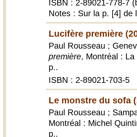
ISBN : 2-89021-778-7 (b
Notes : Sur la p. [4] de
Lucifère première (2
Paul Rousseau ; Geneviè
première
, Montréal : L
p..
ISBN : 2-89021-703-5
Le monstre du sofa (
Paul Rousseau ; Sampar,
Montréal : Michel Quinti
p..