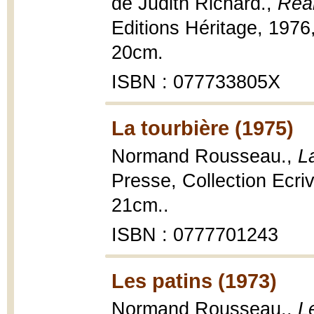
de Judith Richard.,
Réa
Editions Héritage, 1976, 
20cm.
ISBN : 077733805X
La tourbière (1975)
Normand Rousseau.,
L
Presse, Collection Ecri
21cm..
ISBN : 0777701243
Les patins (1973)
Normand Rousseau.,
L