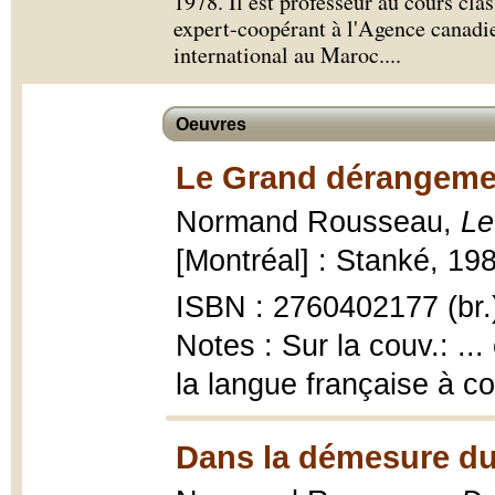
1978. Il est professeur au cours cla
expert-coopérant à l'Agence canad
international au Maroc.
...
Oeuvres
Le Grand dérangeme
Normand Rousseau,
Le
[Montréal] : Stanké, 198
ISBN : 2760402177 (br.
Notes : Sur la couv.: ...
la langue française à c
Dans la démesure du